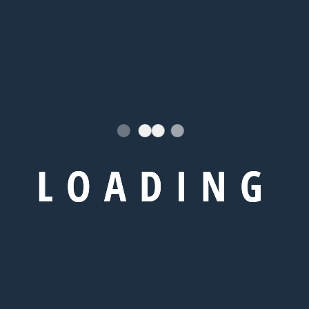
L
O
A
D
I
N
G